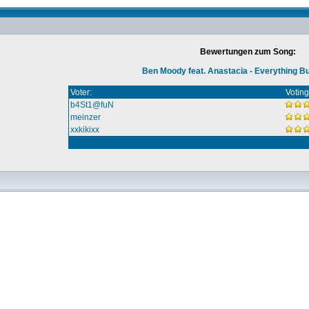
Bewertungen zum Song:
Ben Moody feat. Anastacia - Everything B
Voter:
Voting
b4St1@fuN
meinzer
xxkikixx