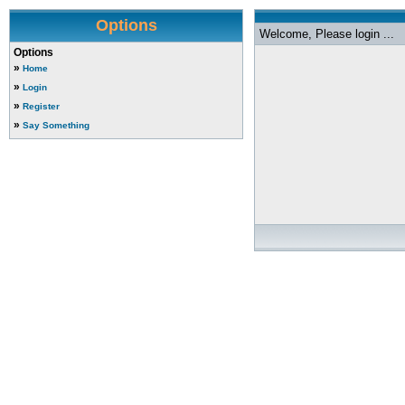
Options
Welcome, Please login ...
Options
»
Home
»
Login
»
Register
»
Say Something