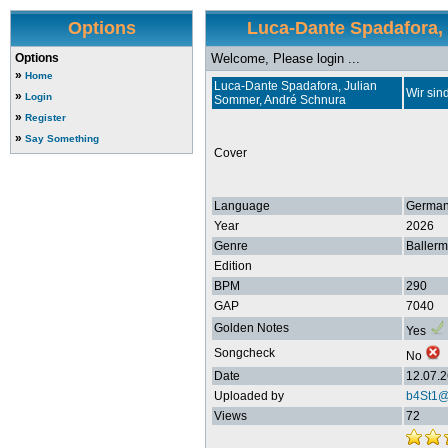
Options
Luca-Dante Spadafora, 
Options
Welcome, Please login ...
»
Home
Luca-Dante Spadafora, Julian
Wir sin
»
Login
Sommer, André Schnura
»
Register
»
Say Something
Cover
Language
Germa
Year
2026
Genre
Baller
Edition
BPM
290
GAP
7040
Golden Notes
Yes
Songcheck
No
Date
12.07.2
Uploaded by
b4St1@
Views
72