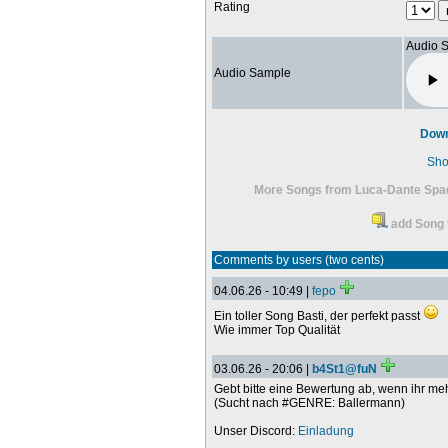
Rating
Audio 
Audio Sample
Down
Sho
More Songs from Luca-Dante Spad
add Song 
Comments by users (two cents)
04.06.26 - 10:49 |
fepo
Ein toller Song Basti, der perfekt passt
Wie immer Top Qualität
03.06.26 - 20:06 |
b4St1@fuN
Gebt bitte eine Bewertung ab, wenn ihr me
(Sucht nach #GENRE: Ballermann)
Unser Discord:
Einladung