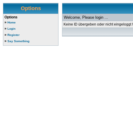
Options
Options
Welcome, Please login ...
»
Home
Keine ID übergeben oder nicht eingeloggt !
»
Login
»
Register
»
Say Something