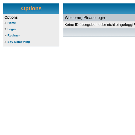
Options
Options
Welcome, Please login ...
»
Home
Keine ID übergeben oder nicht eingeloggt !
»
Login
»
Register
»
Say Something