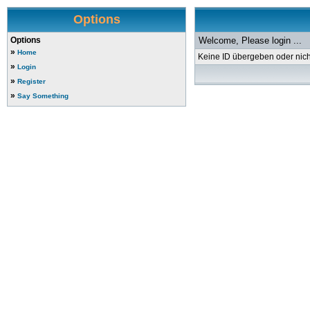
Options
Options
Welcome, Please login ...
»
Home
Keine ID übergeben oder nicht
»
Login
»
Register
»
Say Something