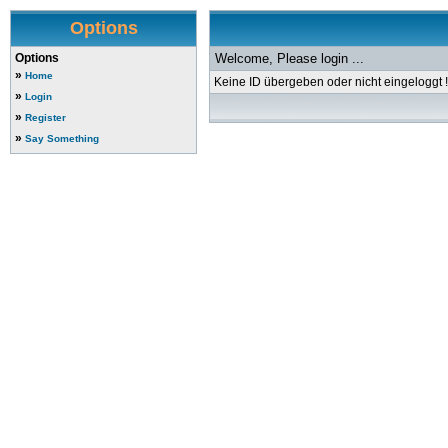
Options
Options
Welcome, Please login ...
»
Home
Keine ID übergeben oder nicht eingeloggt !
»
Login
»
Register
»
Say Something