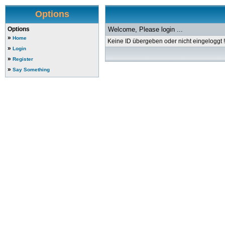
Options
Options
Welcome, Please login ...
»
Home
Keine ID übergeben oder nicht eingeloggt !
»
Login
»
Register
»
Say Something