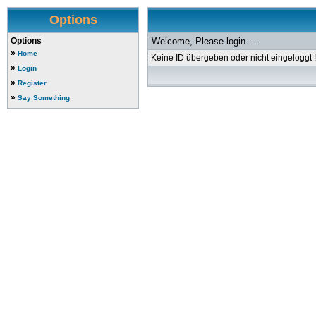
Options
Options
Welcome, Please login ...
»
Home
Keine ID übergeben oder nicht eingeloggt !
»
Login
»
Register
»
Say Something