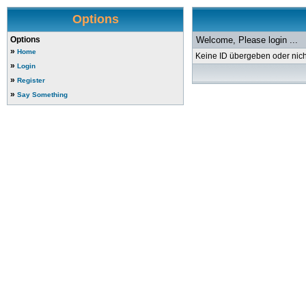
Options
Options
Welcome, Please login ...
»
Home
Keine ID übergeben oder nicht
»
Login
»
Register
»
Say Something