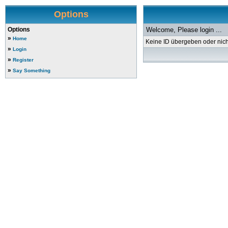
Options
Options
Welcome, Please login ...
»
Home
Keine ID übergeben oder nicht
»
Login
»
Register
»
Say Something