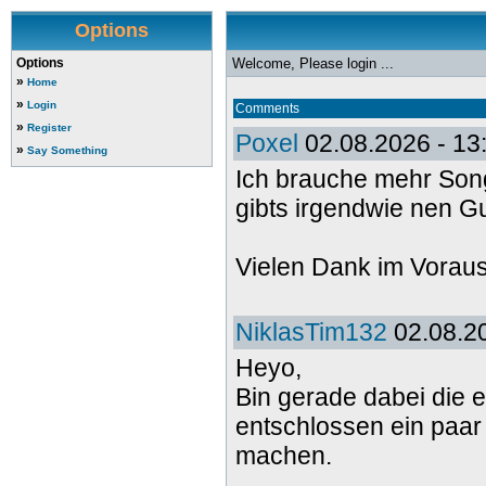
Options
Options
Welcome, Please login ...
»
Home
»
Login
Comments
»
Register
Poxel
02.08.2026 - 13
»
Say Something
Ich brauche mehr Song
gibts irgendwie nen G
Vielen Dank im Vorau
NiklasTim132
02.08.20
Heyo,
Bin gerade dabei die e
entschlossen ein paar
machen.