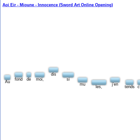
Aoi Eir - Mioune - Innocence (Sword Art Online Opening)
dis
fond
de
moi,
si
Au
mu
j’en
les,
tends
c