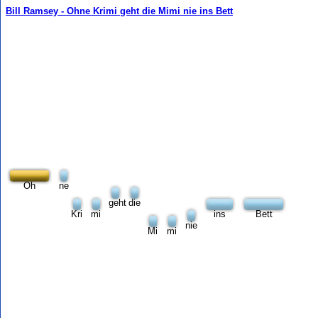
Bill Ramsey - Ohne Krimi geht die Mimi nie ins Bett
Oh
ne
geht
die
Kri
mi
ins
Bett
nie
Mi
mi